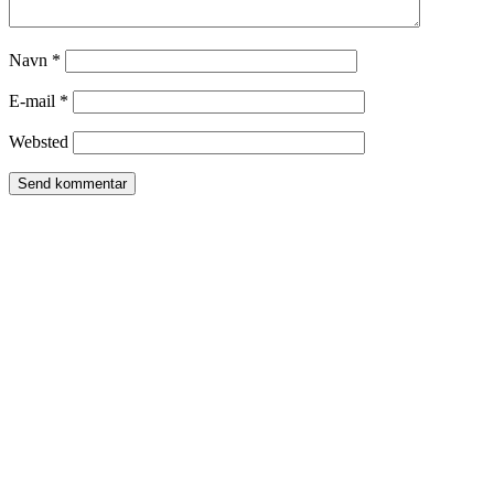
Navn
*
E-mail
*
Websted