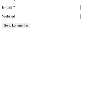
E-mail
*
Websted