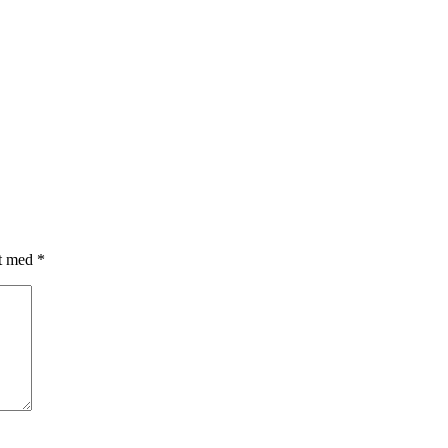
et med
*