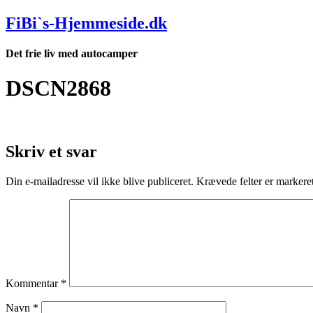
Videre
FiBi`s-Hjemmeside.dk
til
indhold
Det frie liv med autocamper
DSCN2868
Skriv et svar
Din e-mailadresse vil ikke blive publiceret.
Krævede felter er marker
Kommentar
*
Navn
*