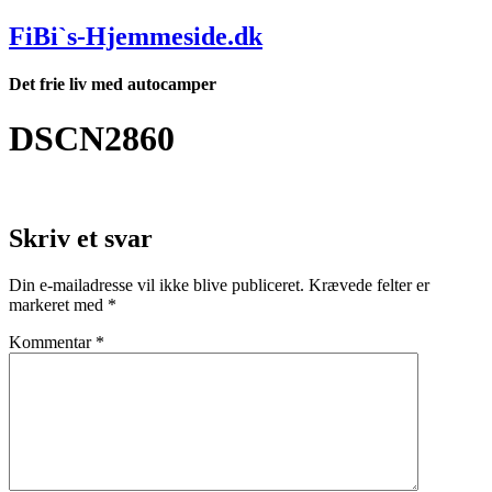
Videre
FiBi`s-Hjemmeside.dk
til
indhold
Det frie liv med autocamper
DSCN2860
Skriv et svar
Din e-mailadresse vil ikke blive publiceret.
Krævede felter er
markeret med
*
Kommentar
*