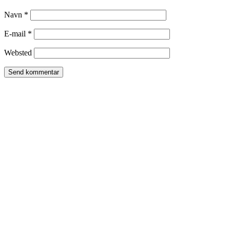
Navn
*
E-mail
*
Websted