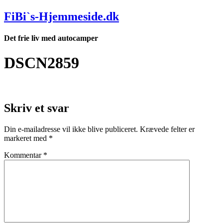
Videre
FiBi`s-Hjemmeside.dk
til
indhold
Det frie liv med autocamper
DSCN2859
Skriv et svar
Din e-mailadresse vil ikke blive publiceret.
Krævede felter er
markeret med
*
Kommentar
*