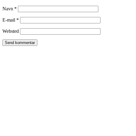
Navn
*
E-mail
*
Websted