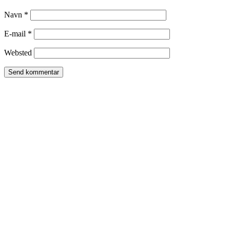
Navn
*
E-mail
*
Websted