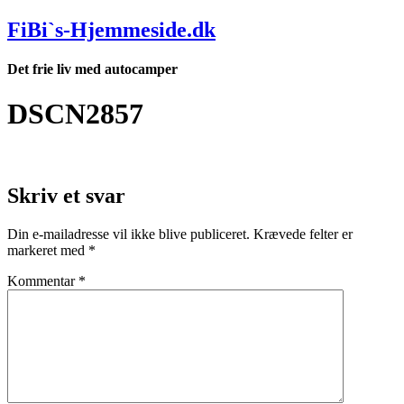
Videre
FiBi`s-Hjemmeside.dk
til
indhold
Det frie liv med autocamper
DSCN2857
Skriv et svar
Din e-mailadresse vil ikke blive publiceret.
Krævede felter er
markeret med
*
Kommentar
*