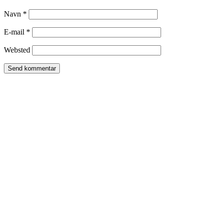
Navn
*
E-mail
*
Websted