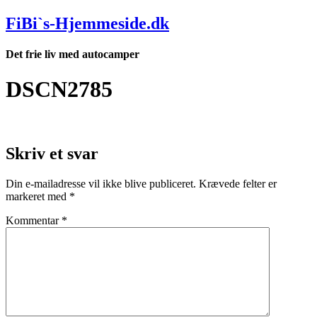
Videre
FiBi`s-Hjemmeside.dk
til
indhold
Det frie liv med autocamper
DSCN2785
Skriv et svar
Din e-mailadresse vil ikke blive publiceret.
Krævede felter er
markeret med
*
Kommentar
*