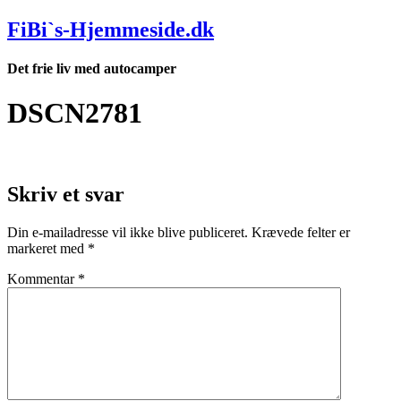
Videre
FiBi`s-Hjemmeside.dk
til
indhold
Det frie liv med autocamper
DSCN2781
Skriv et svar
Din e-mailadresse vil ikke blive publiceret.
Krævede felter er
markeret med
*
Kommentar
*