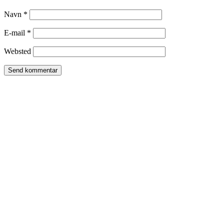
Navn
*
E-mail
*
Websted