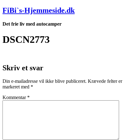
Videre
FiBi`s-Hjemmeside.dk
til
indhold
Det frie liv med autocamper
DSCN2773
Skriv et svar
Din e-mailadresse vil ikke blive publiceret.
Krævede felter er
markeret med
*
Kommentar
*