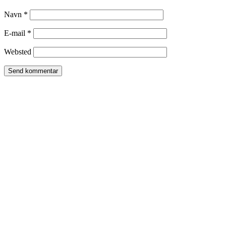
Navn
*
E-mail
*
Websted