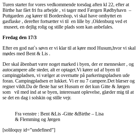
Turen starter for vores vedkommende torsdag aften kl 22, efter at
Birthe har fået fri fra arbejde , vi tager med Færgen Rødbyhavn –
Puttgarden ,og kører til Bordershop, vi skal have ombyttet en
gasflaske , derefter fortsætter vi til en lille by ,Oldenburg ved et
museet, en dejlig rolig og stille plads som kan anbefales.
Fredag den 17/3
Efter en god nat`s søvn er vi klar til at køre mod Husum,hvor vi skal
mødes med Bent & Lis .
Der skal åbenbart være noget marked i byen, der er mennesker , og
autocampere alle steder, alt er optaget.Vi kører ud af byen til
campingpladsen, vi vælger at overnatte på parkeringspladsen ude
foran. Campingpladsen er lukket. Vi er nu 7 campere.Det blæser og
regner vildt.Da de fleste har set Husum er det kun Gitte & Jørgen
som vil med ind at se byen, interessant oplevelse, glæder mig til at
se det en dag i solskin og stille vejr.
Fra venstre : Bent &Lis -Gitte &Birthe – Lisa
& Flemming og Jørgen
[soliloquy id=”undefined”]