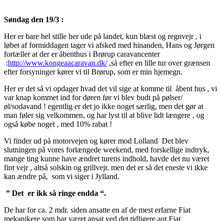
Søndag den 19/3 :
Her er bare hel stille her ude på landet, kun blæst og regnvejr , i
løbet af formiddagen tager vi afsked med hinanden, Hans og Jørgen
fortæller at der er åbenthus i Brørup caravancenter
:
http://www.kongeaacaravan.dk/
,så efter en lille tur over grænsen
efter forsyninger kører vi til Brørup, som er min hjemegn.
Her er det så vi opdager hvad det vil sige at komme til åbent hus , vi
var knap kommet ind for døren før vi blev budt på pølser/
øl/sodavand ! egentlig er det jo ikke noget særlig, men det gør at
man føler sig velkommen, og har lyst til at blive lidt længere , og
også købe noget , med 10% rabat !
Vi finder ud på motorvejen og kører mod Lolland Det blev
slutningen på vores forlængede weekend, med forskellige indtryk,
mange ting kunne have ændret turens indhold, havde det nu været
fint vejr , altså solskin og grillvejr. men det er så det eneste vi ikke
kan ændre på, som vi siger i Jylland.
” Det er ikk så ringe endda “.
De har for ca. 2 mdr. siden ansatte en af de mest erfarne Fiat
mekanikere som har været ansat ved det tidligere aut.Fiat