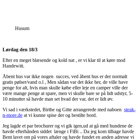
Husum
Lørdag den 18/3
Efter en meget blæsende og kold nat , er vi klar til at køre mod
Handewitt.
Åbent hus var ikke nogen succes, ved åbent hus er der normalt
gratis pølser/vand o.l , Men sådan var det ikke her, de ville have
penge for alt, hvis man skulle købe eller leje en camper ville der
være mange penge at spare, men vi skulle bare se på lidt udstyr, 5-
10 minutter så havde man set hvad der var, det er lidt øv.
Vi sad i værkstedet, Birthe og Gitte arrangerede med naboen
steak-
n-more.de
at vi kunne spise der og bestilte bord.
Jeg lagde et par brochurer og vi gik igen,ud at gå med hundene de
havde efterhånden siddet længe i FiBi .. Da jeg kom tilbage havde
Bent lavet om på vores aftaler og havde fundet en anden adresse vi