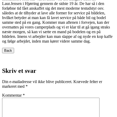
Laur.Jensen i Hjørring gennem de sidste 19 år. De har så i den
forløbne tid fået anskaffet sig det mest moderne testudstyr osv.
således at de tilbyder at lave alle former for service på bildelen,
hvilket betyder at man kan få lavet service på både bil og bodel
samme sted på en gang. Kommer man aftenen i forvejen, kan der
overnattes på vores camperplads og vi er klar til at gå igang straks
næste morgen, så kan vi sætte en mand på bodelen og en på
bildelen. Imens vi arbejder kan man slappe af og nyde en kop kaffe
og følge arbejdet, inden man kører videre samme dag.
Skriv et svar
Din e-mailadresse vil ikke blive publiceret.
Krævede felter er
markeret med
*
Kommentar
*