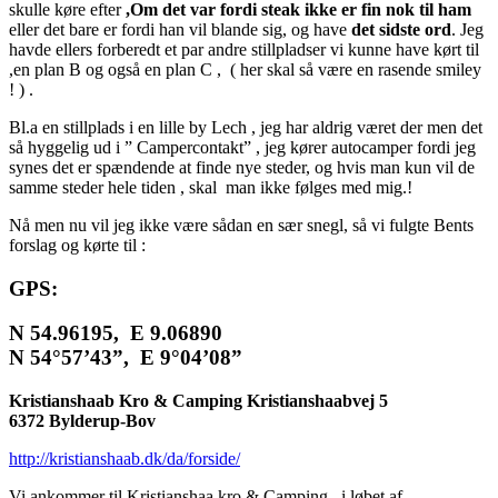
skulle køre efter
,Om det var fordi steak ikke er fin nok til ham
eller det bare er fordi han vil blande sig, og have
det sidste ord
. Jeg
havde ellers forberedt et par andre stillpladser vi kunne have kørt til
,en plan B og også en plan C , ( her skal så være en rasende smiley
! ) .
Bl.a en stillplads i en lille by Lech , jeg har aldrig været der men det
så hyggelig ud i ” Campercontakt” , jeg kører autocamper fordi jeg
synes det er spændende at finde nye steder, og hvis man kun vil de
samme steder hele tiden , skal man ikke følges med mig.!
Nå men nu vil jeg ikke være sådan en sær snegl, så vi fulgte Bents
forslag og kørte til :
GPS:
N 54.96195, E 9.06890
N 54°57’43”, E 9°04’08”
Kristianshaab Kro & Camping Kristianshaabvej 5
6372 Bylderup-Bov
http://kristianshaab.dk/da/forside/
Vi ankommer til Kristianshaa kro & Camping i løbet af