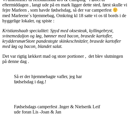
eftermiddagen , langt ude på en mark ligger dette sted, først skulle vi
fejre Marleen , som havde fødselsdag, så der var camperfest
med Marleene`s hjemmebag, Omkring kl 18 satte vi os til bords i de
hyggelige lokaler, og spiste :
Kristianshaab specialitet: Spyd med oksesteak, kyllingebryst,
svinemedaljon og løg, bønner med bacon, brasede kartofler,
kryddersmør
Store pandestegte skinkeschnitzler, brasede kartofler
med løg og bacon, blandet salat.
Det var rigtig lækkert mad og store portioner , det blev slutningen
på denne dag .
Så er der hjemmebagte vafler, jeg har
fødselsdag i dag.!
Fødselsdags camperfest .Inger & Nielserik Leif
ude foran Lis -Joan & Jan