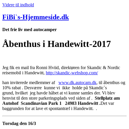
Videre til indhold
FiBi`s-Hjemmeside.dk
Det frie liv med autocamper
Åbenthus i Handewitt-2017
Jeg fik en mail fra Ronni Hviid, direktøren for Skandic & Nordic
reisemobil i Handewitt,
http://skandic-webshop.com/
han inviterede medlemmer af
www.dk.autocam.dk
, til åbenthus og
10% rabat . Desværre kunne vi ikke holde på Skandic`s
grund, hvilket jeg havde håbet at vi kunne samles der. Vi blev
henvist til den store parkeringsplads ved siden af .
Stellplatz am
Autohof Scandinavian Park 1 24983 Handewitt .
Det var
baggrunden for at lave et spontantræf i Handewitt. .
Torsdag den 16/3