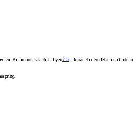
enien
. Kommunens sæde er byen
Žiri
. Området er en del af den traditio
nespring.