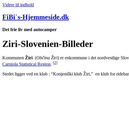
Videre til indhold
FiBi`s-Hjemmeside.dk
Det frie liv med autocamper
Ziri-Slovenien-Billeder
Kommunen
Žiri
(
Občina Žiri
) er en
kommune
i det nordvestlige
Slov
[2]
Carniola Statistical Region
.
Stedet ligger ved en klub : “Konjeniški klub Žiri,” en klub for rideba