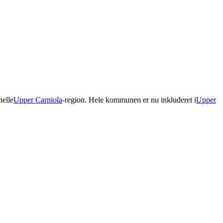
nelle
Upper Carniola
-region. Hele kommunen er nu inkluderet i
Upper