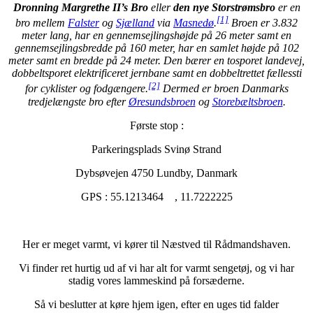
Dronning Margrethe II’s Bro
eller
den nye Storstrømsbro
er en
[1]
bro mellem
Falster
og
Sjælland
via
Masnedø
.
Broen er 3.832
meter lang, har en gennemsejlingshøjde på 26 meter samt en
gennemsejlingsbredde på 160 meter, har en samlet højde på 102
meter samt en bredde på 24 meter. Den bærer en tosporet landevej,
dobbeltsporet elektrificeret jernbane samt en dobbeltrettet fællessti
[2]
for cyklister og fodgængere.
Dermed er broen Danmarks
tredjelængste bro efter
Øresundsbroen
og
Storebæltsbroen
.
Første stop :
Parkeringsplads Svinø Strand
Dybsøvejen 4750 Lundby, Danmark
GPS : 55.1213464 , 11.7222225
Her er meget varmt, vi kører til Næstved til Rådmandshaven.
Vi finder ret hurtig ud af vi har alt for varmt sengetøj, og vi har
stadig vores lammeskind på forsæderne.
Så vi beslutter at køre hjem igen, efter en uges tid falder