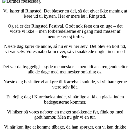
Vi kører til Ringsted. Det blæser en del, så det giver ikke mening at
køre ud til kysten. Her er mere læ i Ringsted.
Og så er der Ringsted Festival. Godt nok først om en uge – det
vidste vi ikke – men forberedelserne er i gang med masser af
mennesker og trafik.
Næste dag kører de andre, så nu er vi her selv. Det blev en kort tid,
vi var selv. Vores nabo kom over, så vi snakkede nogle timer med
dem.
Det var da hyggeligt – søde mennesker – men lidt anstrengende efter
alle de dage med mennesker omkring os.
Næste dag beslutter vi at køre til Karrebæksminde, vi vil bare gerne
være selv lidt.
En dejlig dag i Karrebæksminde, vi når lige at få en plads, inden
badegæsterne kommer.
Vi hilser på vores naboer, en meget snakkende fyr, flink og med
godt humør. Men nu går vi en tur.
Vi når kun lige at komme tilbage, da han spørger, om vi kan drikke