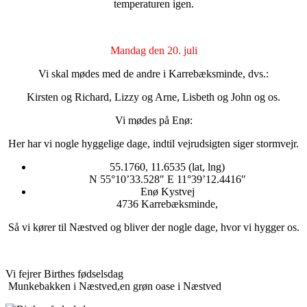
temperaturen igen.
Mandag den 20. juli
Vi skal mødes med de andre i Karrebæksminde, dvs.:
Kirsten og Richard, Lizzy og Arne, Lisbeth og John og os.
Vi mødes på Enø:
Her har vi nogle hyggelige dage, indtil vejrudsigten siger stormvejr.
55.1760, 11.6535 (lat, lng)
N 55°10’33.528″ E 11°39’12.4416″
Enø Kystvej
4736 Karrebæksminde,
Så vi kører til Næstved og bliver der nogle dage, hvor vi hygger os.
Vi fejrer Birthes fødselsdag
Munkebakken i Næstved,en grøn oase i Næstved