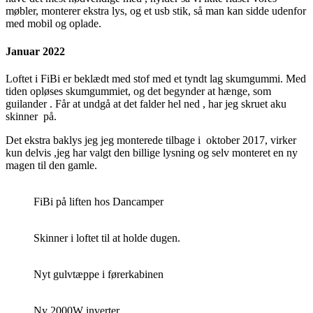
møbler, monterer ekstra lys, og et usb stik, så man kan sidde udenfor
med mobil og oplade.
Januar 2022
Loftet i FiBi er beklædt med stof med et tyndt lag skumgummi. Med
tiden opløses skumgummiet, og det begynder at hænge, som
guilander . Får at undgå at det falder hel ned , har jeg skruet aku
skinner på.
Det ekstra baklys jeg jeg monterede tilbage i oktober 2017, virker
kun delvis ,jeg har valgt den billige lysning og selv monteret en ny
magen til den gamle.
FiBi på liften hos Dancamper
Skinner i loftet til at holde dugen.
Nyt gulvtæppe i førerkabinen
Ny 2000W inverter