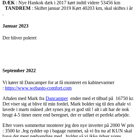
DÆK
: Nye Hankok dæk i 2017 kørt indtil videre 53456 km
TANDREM
: Skiftet januar 2019 Kørt 40203 km, skal skiftes i år
.
Januar 2023
Der bliver poleret
September 2022
Vi kører til Dancamper for at få monteret en kabinevarmer
:
https://www.webasto-comfort.com
Aftalen med Mark fra
Dancamper
ender med et tilbud på 16750 kr.
Det viser sig at blive til min fordel, Mark holder sig til den aftale vi
lavede i marts måned ,det synes jeg er god stil ! alt i alt har de nok
brugt 4-5 timer mere end beregnet, der er udført et perfekt arbejde.
Efter vores sommertur monterer jeg den nye inverter på 2000 W pris
: 3500 kr .Jeg rydder op i bagage rummet, så vi fra nu af KUN skal
have det mest nødvendige med , hylder så vi ikke ridser vores