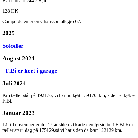
Fiat Ducato 244 2.8 jtd
128 HK.
Camperdelen er en Chausson allegro 67.
2025
Solceller
August 2024
FiBi er kørt i garage
Juli 2024
Km tæller står på 192176, vi har nu kørt 139176 km, siden vi købte
FiBi.
Januar 2023
I år til november er det 12 år siden vi kørte den første tur i FiBi Km
tæller står i dag på 175129,så vi har siden da kørt 122129 km.