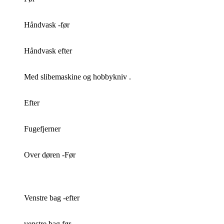
Håndvask -før
Håndvask efter
Med slibemaskine og hobbykniv .
Efter
Fugefjerner
Over døren -Før
Venstre bag -efter
venstre bag før